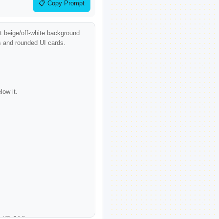
📋 Copy Prompt
t beige/off-white background 
s and rounded UI cards.

ow it.

 #ffa94d).
