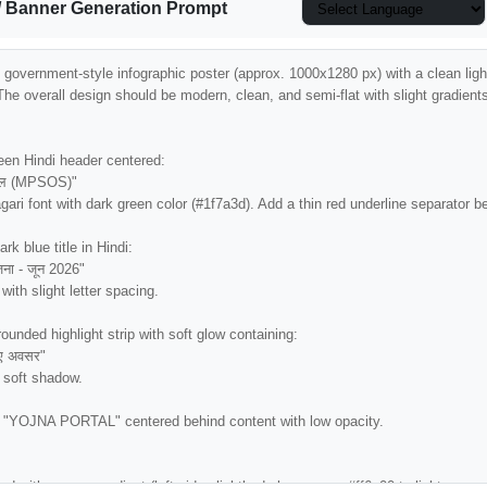
/ Banner Generation Prompt
al government-style infographic poster (approx. 1000x1280 px) with a clean ligh
he overall design should be modern, clean, and semi-flat with slight gradient
een Hindi header centered:

 मंडल (MPSOS)"

ri font with dark green color (#1f7a3d). Add a thin red underline separator bel
k blue title in Hindi:

जना - जून 2026"

ith slight letter spacing.

ounded highlight strip with soft glow containing:

लिए अवसर"

 soft shadow.

t "YOJNA PORTAL" centered behind content with low opacity.

d with orange gradient (left side slightly darker orange #ff6a00 to light orange