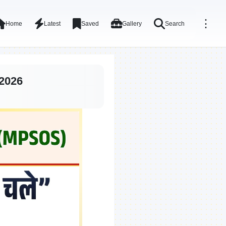
⋮
Home
Latest
Saved
Gallery
Search
 2026