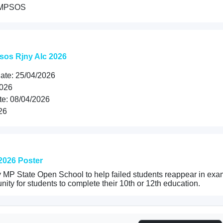
 MPSOS
psos Rjny Alc 2026
ate: 25/04/2026
2026
te: 08/04/2026
26
2026 Poster
 MP State Open School to help failed students reappear in exa
nity for students to complete their 10th or 12th education.