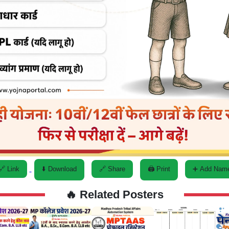
🔗 Link
⬇️ Download
🔗 Share
🖨️ Print
➕ Add Nam
🔥 Related Posters