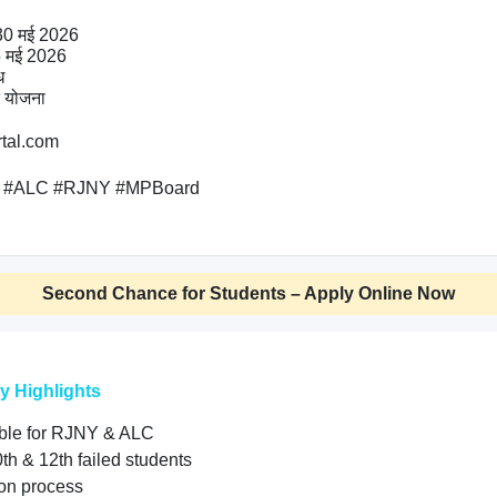
30 मई 2026

 मई 2026



 योजना

tal.com

 #ALC #RJNY #MPBoard

Second Chance for Students – Apply Online Now
y Highlights
able for RJNY & ALC
0th & 12th failed students
ion process