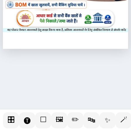
🎛️
⬜
🖼️
✏️
🪄
🔤
✨
🅣